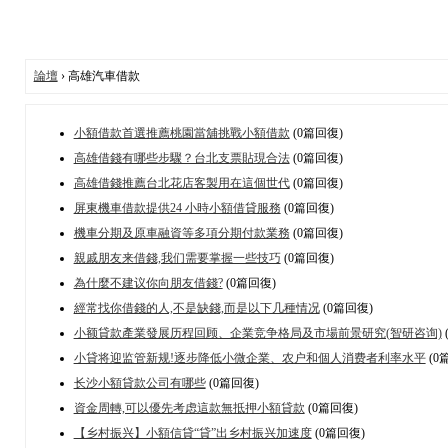
論壇
› 高雄汽車借款
小額借款首選推薦桃園當舖挑戰小額借款
(0篇回復)
高雄借錢有哪些步驟？台北支票貼現合法
(0篇回復)
高雄借錢推薦台北花店客製用在這個世代
(0篇回復)
屏東機車借款提供24 小時小額借貸服務
(0篇回復)
機車分期及原車融資等多項分期付款業務
(0篇回復)
親戚朋友来借錢,我们需要掌握一些技巧
(0篇回復)
為什麼不建议你向朋友借錢?
(0篇回復)
經常找你借錢的人,不是缺錢,而是以下几種情况
(0篇回復)
小额貸款產業發展历程回顾、企業竞争格局及市場前景研究(智研咨询)
小貸将迎监管新规!逐步降低小微企業、农户和個人消费者利率水平
(0
长沙小額貸款公司有哪些
(0篇回復)
資金周轉,可以優先考虑這款無抵押小額貸款
(0篇回復)
【乡村振兴】小額信貸“貸”出乡村振兴加速度
(0篇回復)