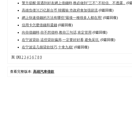
警方提醒:當遇到好友網上借錢時,務必做到“三不”:不轻信、不透露...
(0
高雄负债3125亿新台币 韓國瑜:市政府會加强節流
(0篇回復)
網上快速借錢的方法有哪些?最後一種很多人都在用!
(0篇回復)
信用卡怎麼借錢和還錢
(0篇回復)
向你借錢時,你不想借時,教你三句话,肯定管用
(0篇回復)
在宁波貸款,這些貸款骗局,一定要好好看,避免采坑.
(0篇回復)
在宁波這几個貸款技巧,十拿九稳!
(0篇回復)
頁:
[1]
2
3
4
5
6
7
8
9
查看完整版本:
高雄汽車借款