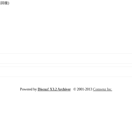
篇回復)
Powered by
Discuz! X3.2 Archiver
© 2001-2013
Comsenz Inc.