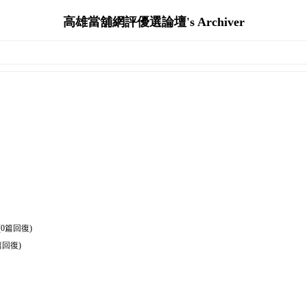
高雄當舖網評優選論壇's Archiver
(0篇回復)
篇回復)