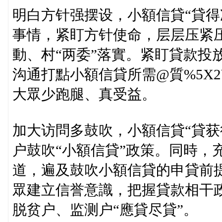
明白方针强摆设，小額信貸“貸得
事情，紧盯方针使命，层层压紧
動、村“两委”落實。紧盯貸款投
沟通打點小額信貸所需@質%5X2
大眾少跑腿、真受益。
加大访問多鼓吹，小額信貸“貸获
户鼓吹“小額信貸”政策。同時，
道，遍及鼓吹小額信貸的申貸前
眾建立信誉意識，把握貸款相干
脱贫户、监测户“應貸尽貸”。