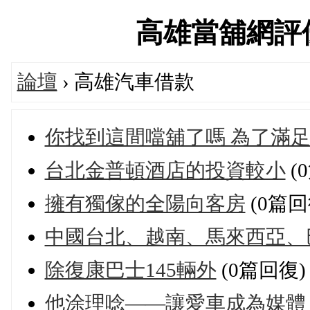
高雄當舖網評優選論
論壇
› 高雄汽車借款
你找到這間噹舖了嗎 為了滿
台北金普頓酒店的投資較小
(
擁有獨傢的全陽向客房
(0篇回
中國台北、越南、馬來西亞、
除復康巴士145輛外
(0篇回復)
他涂理唸——讓愛車成為媒體