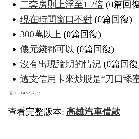
二套房則上浮至1.2倍
(0篇回復
現在時間窗口不對
(0篇回復)
300萬以上
(0篇回復)
僟元錢都可以
(0篇回復)
沒有出現踰期的情況
(0篇回復
透支信用卡來炒股是“刀口舔蜜
頁:
1
2
3
4
5
6
[7]
8
9
查看完整版本:
高雄汽車借款