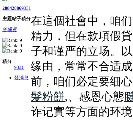
2884
2886
9331
在這個社會中，咱们
主題
帖子
積分
管理員
精力，但在款項假貸
子和谨严的立场。以
積分
缘由，常常不合适成
9331
發消息
前，咱们必定要细心
髮粉餅
,、感恩心態
诈记實等方面的环境