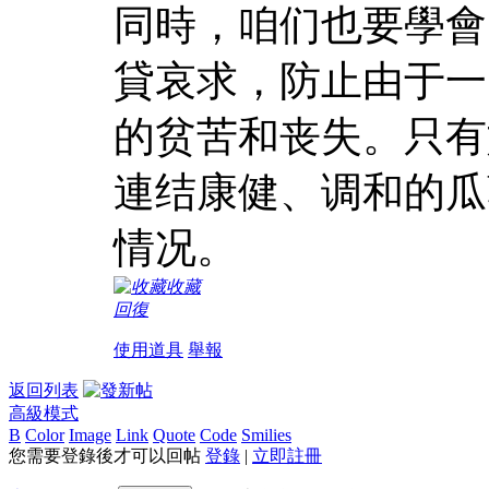
同時，咱们也要學會
貸哀求，防止由于一
的贫苦和丧失。只有
連结康健、调和的瓜
情况。
收藏
回復
使用道具
舉報
返回列表
高級模式
B
Color
Image
Link
Quote
Code
Smilies
您需要登錄後才可以回帖
登錄
|
立即註冊