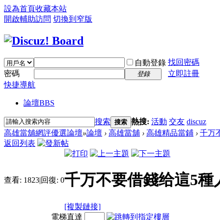
設為首頁
收藏本站
開啟輔助訪問
切換到窄版
找回密碼
自動登錄
密碼
立即註冊
登錄
快捷導航
論壇
BBS
搜索
熱搜:
活動
交友
discuz
搜索
高雄當舖網評優選論壇
»
論壇
›
高雄當舖
›
高雄精品當鋪
›
千万不
返回列表
千万不要借錢给這5種
查看:
1823
|
回復:
0
[複製鏈接]
電梯直達