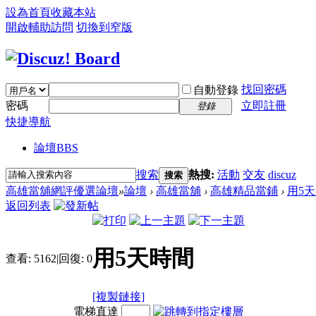
設為首頁
收藏本站
開啟輔助訪問
切換到窄版
找回密碼
自動登錄
密碼
立即註冊
登錄
快捷導航
論壇
BBS
搜索
熱搜:
活動
交友
discuz
搜索
高雄當舖網評優選論壇
»
論壇
›
高雄當舖
›
高雄精品當鋪
›
用5
返回列表
用5天時間
查看:
5162
|
回復:
0
[複製鏈接]
電梯直達