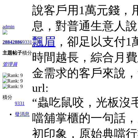
說客戶用1萬元錢，
息，對普通生意人說
admin
飄眉
，卻足以支付1
2884
2886
9331
主題
帖子
積分
時間越長，綜合月費
管理員
金需求的客戶來說，
url:
積分
“蟲吃鼠咬，光板沒
9331
發消息
噹舖掌櫃的一句話，
初印象，原始典噹行