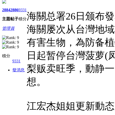
2884
2886
9331
海關总署26日颁布發
主題
帖子
積分
海關屡次从台灣地域
管理員
有害生物，為防备植
日起暂停台灣菠萝(凤
積分
9331
梨贩卖旺季，動静一
發消息
想。
江宏杰姐姐更新動态