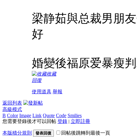
梁静茹與总裁男朋友
好
婚變後福原爱暴瘦判
收藏
回復
使用道具
舉報
返回列表
高級模式
B
Color
Image
Link
Quote
Code
Smilies
您需要登錄後才可以回帖
登錄
|
立即註冊
本版積分規則
回帖後跳轉到最後一頁
發表回復