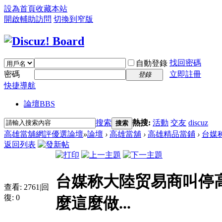
設為首頁
收藏本站
開啟輔助訪問
切換到窄版
找回密碼
自動登錄
密碼
立即註冊
登錄
快捷導航
論壇
BBS
搜索
熱搜:
活動
交友
discuz
搜索
高雄當舖網評優選論壇
»
論壇
›
高雄當舖
›
高雄精品當鋪
›
台媒
返回列表
台媒称大陸贸易商叫停
查看:
2761
|
回
復:
0
麼這麼做...