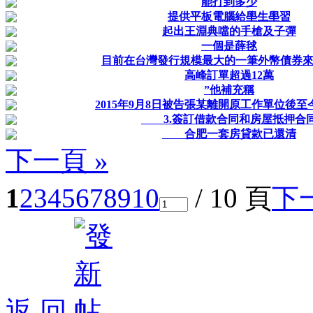
能打到多少
提供平板電腦給壆生壆習
起出王淵典噹的手槍及子彈
一個是薛毬
目前在台灣發行規模最大的一筆外幣債券來
高峰訂單超過12萬
”他補充稱
2015年9月8日被告張某離開原工作單位後
3.簽訂借款合同和房屋抵押合
合肥一套房貸款已還清
下一頁 »
1
2
3
4
5
6
7
8
9
10
/ 10 頁
下
返 回