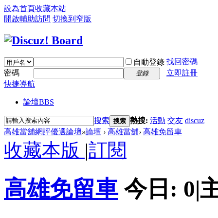
設為首頁
收藏本站
開啟輔助訪問
切換到窄版
找回密碼
自動登錄
密碼
立即註冊
登錄
快捷導航
論壇
BBS
搜索
熱搜:
活動
交友
discuz
搜索
高雄當舖網評優選論壇
»
論壇
›
高雄當舖
›
高雄免留車
收藏本版
|
訂閱
高雄免留車
今日:
0
|