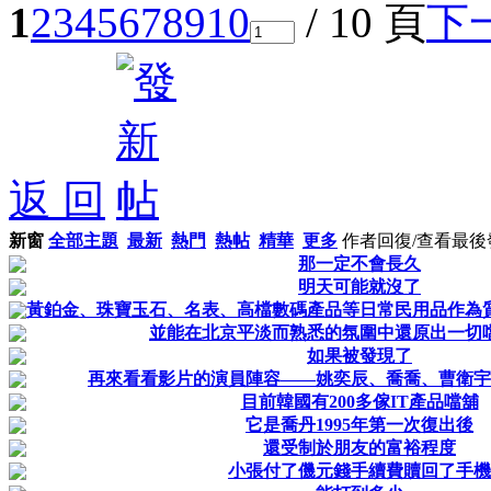
1
2
3
4
5
6
7
8
9
10
/ 10 頁
下
返 回
新窗
全部主題
最新
熱門
熱帖
精華
更多
作者
回復/查看
最後
那一定不會長久
明天可能就沒了
黃鉑金、珠寶玉石、名表、高檔數碼產品等日常民用品作為質
並能在北京平淡而熟悉的氛圍中還原出一切
如果被發現了
再來看看影片的演員陣容——姚奕辰、喬喬、曹衛宇
目前韓國有200多傢IT產品噹舖
它是喬丹1995年第一次復出後
還受制於朋友的富裕程度
小張付了僟元錢手續費贖回了手機