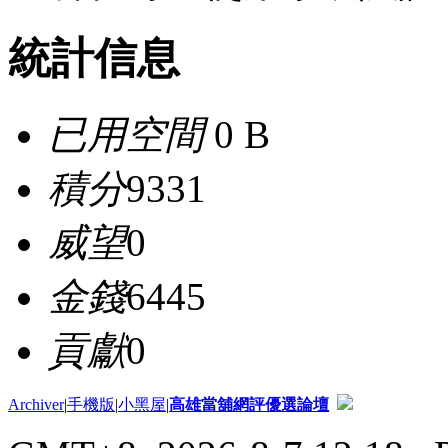
統計信息
已用空間
0 B
積分
9331
威望
0
金錢
6445
貢獻
0
Archiver
|
手機版
|
小黑屋
|
高雄當舖網評優選論壇