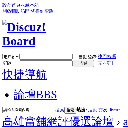
設為首頁
收藏本站
開啟輔助訪問
切換到窄版
找回密碼
自動登錄
密碼
立即註冊
登錄
快捷導航
論壇
BBS
搜索
熱搜:
活動
交友
discuz
搜索
高雄當舖網評優選論壇
›