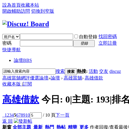
設為首頁
收藏本站
開啟輔助訪問
切換到窄版
找回密碼
自動登錄
密碼
立即註冊
登錄
快捷導航
論壇
BBS
搜索
熱搜:
活動
交友
discuz
搜索
高雄當舖網評優選論壇
»
論壇
›
高雄當舖
›
高雄借款
收藏本版
|
訂閱
高雄借款
今日:
0
|
主題:
193
|
排名
1
2
3
4
5
6
7
8
9
10
/ 10 頁
下一頁
返 回
新窗
全部主題
最新
熱門
熱帖
精華
更多
作者
回復/查看
最後