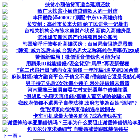
扶贫小额信贷可适当延期还款
致广大扶贫小额信贷借款人的一封信
丰田酷路泽4000GT顶配 中东V6高雄价格
长安剑：高雄市长来大陆 给了民进党一记暴击
台相关机构公布陈水扁财产状况 新购入高雄房屋
滨州雄安新区房产价格项目对公账号
韩国瑜呼吁陆客赴高雄买房：台当局若阻挠是愚蠢
“韩流”威力选后未减 台观光界大老称高雄住房率仍达8成
警惕新骗局！微信语音借钱也可能为假
用蘋果ID就能借錢?現金貸穿“馬甲”再現新變種
"富二代飛行員"總向女友借錢 一年詐騙4名空姐200余萬
麻辣財經:地方融資平台,子債父不還?借錢給它還是長點心吧
男子持刀先后2次砍傷小姨子 因外甥借錢未還清
河南鞏義三黨員自曝在村支部選舉中借錢賄選
“假胡瓜”先聊天再借錢?臺藝人董至成險被騙85萬
鄉政府借錢不還男子自學法律 政府怎能為百姓“添堵”?
從毛澤東向徐海東借錢過冬說開去
卡车司机成最大债务群体 7成靠借钱买车
谢霆锋给李亚鹏借钱吗？王菲为什么要阻止谢霆锋借钱给李
包贝尔分享求婚细节 自曝婚戒曾跟陈赫借钱买
下一頁 »